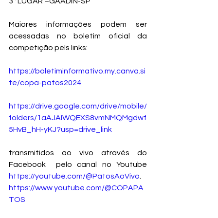
3ª LUGAR –GAADIN-SP
Maiores informações podem ser 
acessadas no boletim oficial da 
competição pels links:
https://boletiminformativo.my.canva.si
te/copa-patos2024
https://drive.google.com/drive/mobile/
folders/1aAJAIWQEXS8vmNMQMgdwf
5HvB_hH-yKJ?usp=drive_link
transmitidos ao vivo através do 
Facebook  pelo canal no Youtube 
https://youtube.com/@PatosAoVivo
.
https://www.youtube.com/@COPAPA
TOS